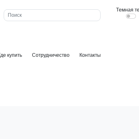
ы, покрышки
Камеры, колеса (для МБ, телег, снегоуборщи
Темная т
Покры
Гарантия
Где купить
Сотрудничество
Контакты
О товар
Покрышка с К
Читать полно