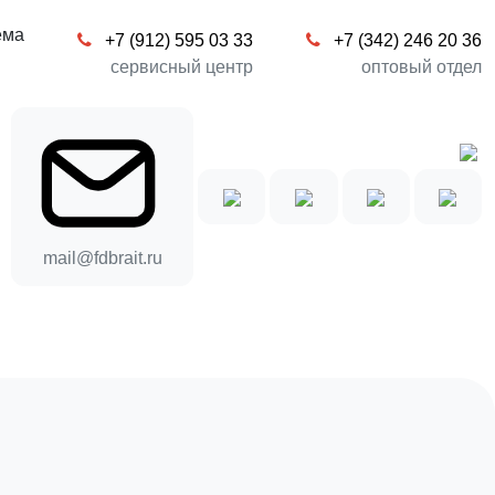
ков)
Покрышка с Камерой РК6/12(FT)
ема
+7 (912) 595 03 33
+7 (342) 246 20 36
шка с Камерой РК6/12(FT)
сервисный центр
оптовый отдел
 от производителя
Где купить
Сравнить
е
амерой РК6/12(FT) Артикул 04.07.037.000
mail@fdbrait.ru
стью »