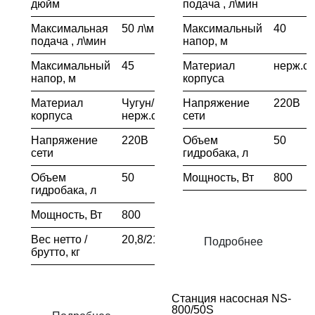
дюйм
подача , л\мин
Максимальная
50 л\мин
Максимальный
40
подача , л\мин
напор, м
Максимальный
45
Материал
нерж.ст
напор, м
корпуса
Материал
Чугун/
Напряжение
220В
корпуса
нерж.сталь
сети
Напряжение
220В
Объем
50
сети
гидробака, л
Объем
50
Мощность, Вт
800
гидробака, л
Мощность, Вт
800
Вес нетто /
20,8/21,8
Подробнее
брутто, кг
Станция насосная NS-
800/50S