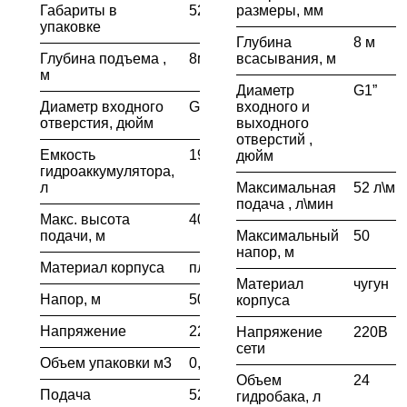
Габариты в
520х285х504
размеры, мм
упаковке
Глубина
8 м
Глубина подъема ,
8м
всасывания, м
м
Диаметр
G1”
Диаметр входного
G1"
входного и
отверстия, дюйм
выходного
отверстий ,
Емкость
19л
дюйм
гидроаккумулятора,
л
Максимальная
52 л\ми
подача , л\мин
Макс. высота
40м
подачи, м
Максимальный
50
напор, м
Материал корпуса
пластик
Материал
чугун
Напор, м
50м
корпуса
Напряжение
220В
Напряжение
220В
сети
Объем упаковки м3
0,074
Объем
24
Подача
52л/мин.
гидробака, л