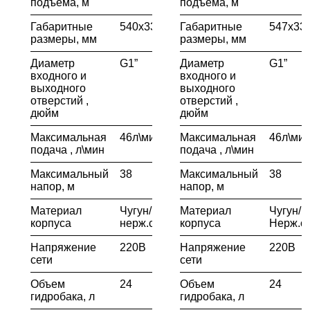
подъема, м
подъема, м
Габаритные
540х330х515
Габаритные
547х33
размеры, мм
размеры, мм
Диаметр
G1”
Диаметр
G1”
входного и
входного и
выходного
выходного
отверстий ,
отверстий ,
дюйм
дюйм
Максимальная
46л\мин
Максимальная
46л\ми
подача , л\мин
подача , л\мин
Максимальный
38
Максимальный
38
напор, м
напор, м
Материал
Чугун/
Материал
Чугун/
корпуса
нерж.сталь
корпуса
Нерж.с
Напряжение
220В
Напряжение
220В
сети
сети
Объем
24
Объем
24
гидробака, л
гидробака, л