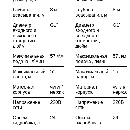
Глубина
8 м
Глубина
8 м
всасывания, м
всасывания, м
Диаметр
G1”
Диаметр
G1”
входного и
входного и
выходного
выходного
отверстий ,
отверстий ,
дюйм
дюйм
Максимальная
57 л\мин
Максимальная
57 л\ми
подача , л\мин
подача , л\мин
Максимальный
55
Максимальный
55
напор, м
напор, м
Материал
чугун/
Материал
чугун/
корпуса
нерж.сталь
корпуса
нерж.ст
Напряжение
220В
Напряжение
220В
сети
сети
Объем
24
Объем
24
гидробака, л
гидробака, л