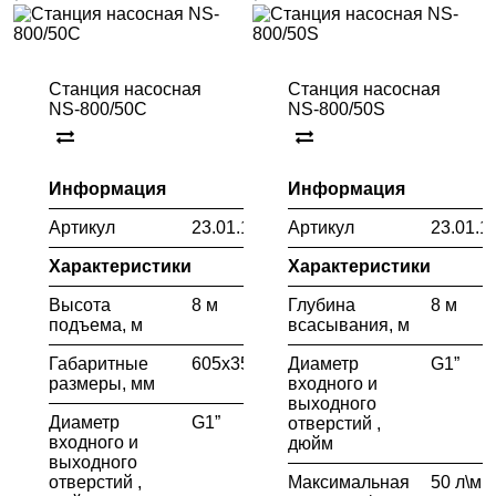
Станция насосная
Станция насосная
NS-800/50C
NS-800/50S
Информация
Информация
Артикул
23.01.112.056
Артикул
23.01.1
Характеристики
Характеристики
Высота
8 м
Глубина
8 м
подъема, м
всасывания, м
Габаритные
605х350х590
Диаметр
G1”
размеры, мм
входного и
выходного
Диаметр
G1”
отверстий ,
входного и
дюйм
выходного
отверстий ,
Максимальная
50 л\ми