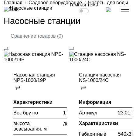
Главная
Садовое оборудование
Насосы для воды
Темная тема
Насосные станции
Насосные станции
Сравнение товаров (0)
Насосная станция
Станция насосная
NPS-1000/19P
NS-1000/24C
Характеристики
Информация
Вес брутто
17
Артикул
23.01.1
высота
до 8
Характеристики
всасывания, м
Габаритные
540х33