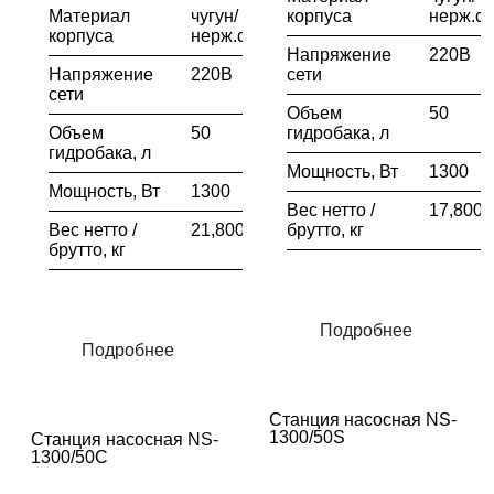
Материал
чугун/
корпуса
нерж.ст
корпуса
нерж.сталь
Напряжение
220В
Напряжение
220В
сети
сети
Объем
50
Объем
50
гидробака, л
гидробака, л
Мощность, Вт
1300
Мощность, Вт
1300
Вес нетто /
17,800/
Вес нетто /
21,800/22,800
брутто, кг
брутто, кг
Подробнее
Подробнее
Станция насосная NS-
1300/50S
Станция насосная NS-
1300/50C