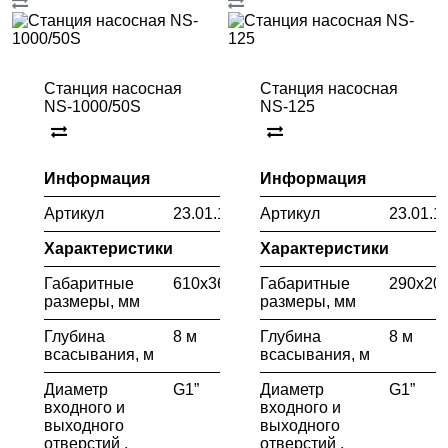
Станция насосная
Станция насосная
NS-1000/50S
NS-125
Информация
Информация
Артикул
23.01.117.056
Артикул
23.01.1
Характеристики
Характеристики
Габаритные
610х360х610
Габаритные
290х20
размеры, мм
размеры, мм
Глубина
8 м
Глубина
8 м
всасывания, м
всасывания, м
Диаметр
G1”
Диаметр
G1”
входного и
входного и
выходного
выходного
отверстий ,
отверстий ,