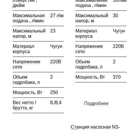
отверстий ,
Максимальная
30л\ми
дюйм
подача , л\мин
Максимальная
27 л\мин
Максимальный
30
подача , л\мин
напор, м
Максимальный
23
Материал
Чугун
напор, м
корпуса
Материал
Чугун
Напряжение
220В
корпуса
сети
Напряжение
220В
Объем
2
сети
гидробака, л
Объем
2
Мощность, Вт
370
гидробака, л
Мощность, Вт
250
Вес нетто /
8,/8,4
Подробнее
брутто, кг
Станция насосная NS-