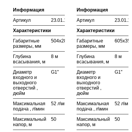
Информация
Информация
Артикул
23.01.109.056
Артикул
23.01.1
Характеристики
Характеристики
Габаритные
504х285х520
Габаритные
605х35
размеры, мм
размеры, мм
Глубина
8 м
Глубина
8 м
всасывания, м
всасывания, м
Диаметр
G1”
Диаметр
G1”
входного и
входного и
выходного
выходного
отверстий ,
отверстий ,
дюйм
дюйм
Максимальная
52 л\мин
Максимальная
52 л\ми
подача , л\мин
подача , л\мин
Максимальный
50
Максимальный
50
напор, м
напор, м