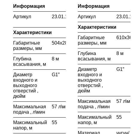
Информация
Информация
Артикул
23.01.114.056
Артикул
23.01.1
Характеристики
Характеристики
Габаритные
610х36
Габаритные
504х285х520
размеры, мм
размеры, мм
Глубина
8 м
Глубина
8 м
всасывания, м
всасывания, м
Диаметр
G1”
Диаметр
G1”
входного и
входного и
выходного
выходного
отверстий ,
отверстий ,
дюйм
дюйм
Максимальная
57 л\ми
Максимальная
57 л\мин
подача , л\мин
подача , л\мин
Максимальный
55
Максимальный
55
напор, м
напор, м
Материал
чугун/