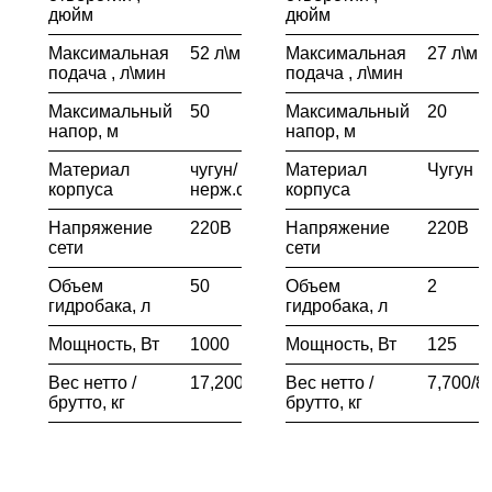
дюйм
дюйм
Максимальная
52 л\мин
Максимальная
27 л\ми
подача , л\мин
подача , л\мин
Максимальный
50
Максимальный
20
напор, м
напор, м
Материал
чугун/
Материал
Чугун
корпуса
нерж.сталь
корпуса
Напряжение
220В
Напряжение
220В
сети
сети
Объем
50
Объем
2
гидробака, л
гидробака, л
Мощность, Вт
1000
Мощность, Вт
125
Вес нетто /
17,200/18,200
Вес нетто /
7,700/8
брутто, кг
брутто, кг