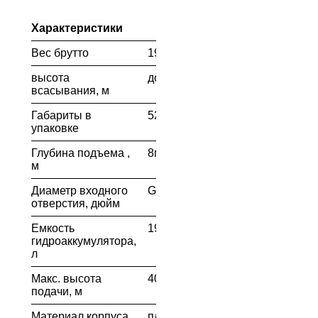
Характеристики
Вес брутто
19
высота
до 8
всасывания, м
Габариты в
520х285х504
упаковке
Глубина подъема ,
8м
м
Диаметр входного
G1"
отверстия, дюйм
Емкость
19л
гидроаккумулятора,
л
Макс. высота
40м
подачи, м
Материал корпуса
пластик