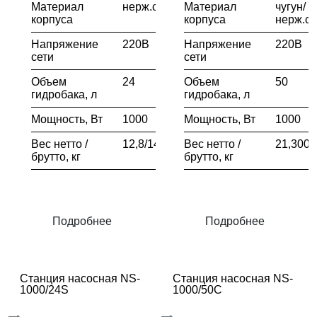
Материал
нерж.сталь
Материал
чугун/
корпуса
корпуса
нерж.ст
Напряжение
220В
Напряжение
220В
сети
сети
Объем
24
Объем
50
гидробака, л
гидробака, л
Мощность, Вт
1000
Мощность, Вт
1000
Вес нетто /
12,8/14
Вес нетто /
21,300/
брутто, кг
брутто, кг
Подробнее
Подробнее
Станция насосная NS-
Станция насосная NS-
1000/24S
1000/50C