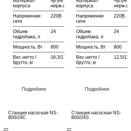
Материал
чугун/
Материал
Чугун/
корпуса
нерж.сталь
корпуса
нерж.ст
Напряжение
220В
Напряжение
220В
сети
сети
Объем
24
Объем
24
гидробака, л
гидробака, л
Мощность, Вт
800
Мощность, Вт
800
Вес нетто /
16,3/17,3
Вес нетто /
12,5/13,
брутто, кг
брутто, кг
Подробнее
Подробнее
Станция насосная NS-
Станция насосная NS-
800/24C
800/24S