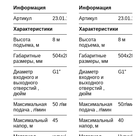
Информация
Информация
Артикул
23.01.104.056
Артикул
23.01.1
Характеристики
Характеристики
Высота
8 м
Высота
8 м
подъема, м
подъема, м
Габаритные
504х285х520
Габаритные
504х28
размеры, мм
размеры, мм
Диаметр
G1”
Диаметр
G1”
входного и
входного и
выходного
выходного
отверстий ,
отверстий ,
дюйм
дюйм
Максимальная
50 л\мин
Максимальная
50л\ми
подача , л\мин
подача , л\мин
Максимальный
45
Максимальный
40
напор, м
напор, м