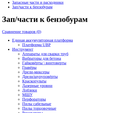
Запасные части и расходники
Зап/части к бензобурам
Зап/части к бензобурам
Сравнение товаров (0)
Единая аккумуляторная платформа
Платформа UBP
Инcтрумент
Аппараты для сварки труб
Вибраторы для бетона
Гайковёрты \ винтоверты
Гравёры
Дрели-миксеры
Дрели/шуруповёрты
Краскопульты
Лазерные уровни
Лобзики
МШУ
Перфораторы
Пилы сабельные
Пилы торцовочные
Реноваторы