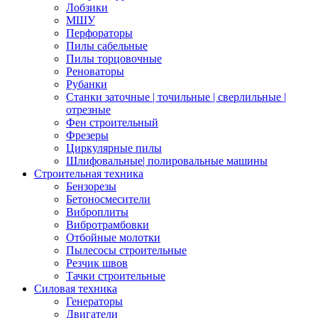
Лобзики
МШУ
Перфораторы
Пилы сабельные
Пилы торцовочные
Реноваторы
Рубанки
Станки заточные | точильные | сверлильные |
отрезные
Фен строительный
Фрезеры
Циркулярные пилы
Шлифовальные| полировальные машины
Строительная техника
Бензорезы
Бетоносмесители
Виброплиты
Вибротрамбовки
Отбойные молотки
Пылесосы строительные
Резчик швов
Тачки строительные
Силовая техника
Генераторы
Двигатели