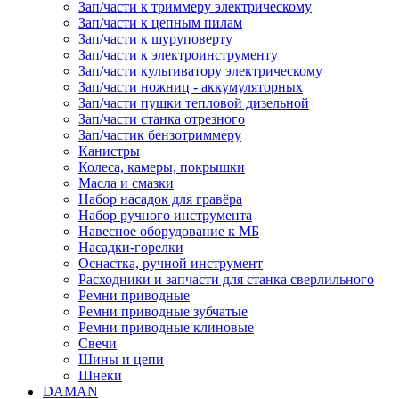
Зап/части к триммеру электрическому
Зап/части к цепным пилам
Зап/части к шуруповерту
Зап/части к электроинструменту
Зап/части культиватору электрическому
Зап/части ножниц - аккумуляторных
Зап/части пушки тепловой дизельной
Зап/части станка отрезного
Зап/частик бензотриммеру
Канистры
Колеса, камеры, покрышки
Масла и смазки
Набор насадок для гравёра
Набор ручного инструмента
Навесное оборудование к МБ
Насадки-горелки
Оснастка, ручной инструмент
Расходники и запчасти для станка сверлильного
Ремни приводные
Ремни приводные зубчатые
Ремни приводные клиновые
Свечи
Шины и цепи
Шнеки
DAMAN