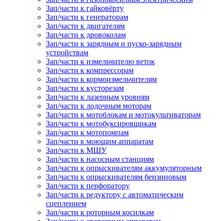
Зап/части к гайковёрту
Зап/части к генераторам
Зап/части к двигателям
Зап/части к дровоколам
Зап/части к зарядным и пуско-зарядным
устройствам
Зап/части к измельчителю веток
Зап/части к компрессорам
Зап/части к кормоизмельчителям
Зап/части к кусторезам
Зап/части к лазерным уровням
Зап/части к лодочным моторам
Зап/части к мотоблокам и мотокультиваторам
Зап/части к мотобуксировщикам
Зап/части к мотопомпам
Зап/части к моющим аппаратам
Зап/части к МШУ
Зап/части к насосным станциям
Зап/части к опрыскивателям аккумуляторным
Зап/части к опрыскивателям бензиновым
Зап/части к перфоратору
Зап/части к редуктору с автоматическим
сцеплением
Зап/части к роторным косилкам