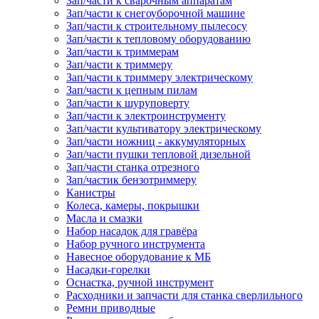
Зап/части к сварочным аппаратам
Зап/части к снегоуборочной машине
Зап/части к строительному пылесосу
Зап/части к тепловому оборудованию
Зап/части к триммерам
Зап/части к триммеру
Зап/части к триммеру электрическому
Зап/части к цепным пилам
Зап/части к шуруповерту
Зап/части к электроинструменту
Зап/части культиватору электрическому
Зап/части ножниц - аккумуляторных
Зап/части пушки тепловой дизельной
Зап/части станка отрезного
Зап/частик бензотриммеру
Канистры
Колеса, камеры, покрышки
Масла и смазки
Набор насадок для гравёра
Набор ручного инструмента
Навесное оборудование к МБ
Насадки-горелки
Оснастка, ручной инструмент
Расходники и запчасти для станка сверлильного
Ремни приводные