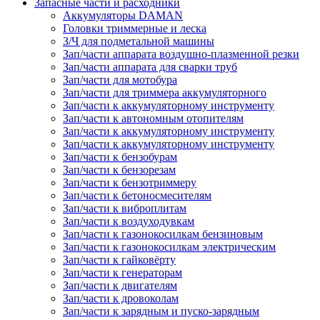
Запасные части и расходники
Аккумуляторы DAMAN
Головки триммерные и леска
З/Ч для подметальной машины
Зап/части аппарата воздушно-плазменной резки
Зап/части аппарата для сварки труб
Зап/части для мотобура
Зап/части для триммера аккумуляторного
Зап/части к аккумуляторному инструменту
Зап/части к автономным отопителям
Зап/части к аккумуляторному инструменту
Зап/части к аккумуляторному инструменту
Зап/части к бензобурам
Зап/части к бензорезам
Зап/части к бензотриммеру
Зап/части к бетоносмесителям
Зап/части к виброплитам
Зап/части к воздуходувкам
Зап/части к газонокосилкам бензиновым
Зап/части к газонокосилкам электрическим
Зап/части к гайковёрту
Зап/части к генераторам
Зап/части к двигателям
Зап/части к дровоколам
Зап/части к зарядным и пуско-зарядным