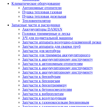
Климатическое оборудование
Автономные отопители
Пушка тепловая газовая
Пушка тепловая дизельная
Тепловентилятор
Запасные части и расходники
Аккумуляторы DAMAN
Головки триммерные и леска
З/Ч для подметальной машины
Зап/части аппарата воздушно-плазменной резки
Зап/части аппарата для сварки труб
Зап/части для мотобура
Зап/части для триммера аккумуляторного
Зап/части к аккумуляторному инструменту
Зап/части к автономным отопителям
Зап/части к аккумуляторному инструменту
Зап/части к аккумуляторному инструменту
Зап/части к бензобурам
Зап/части к бензорезам
Зап/части к бензотриммеру
Зап/части к бетоносмесителям
Зап/части к виброплитам
Зап/части к воздуходувкам
Зап/части к газонокосилкам бензиновым
Зап/части к газонокосилкам электрическим