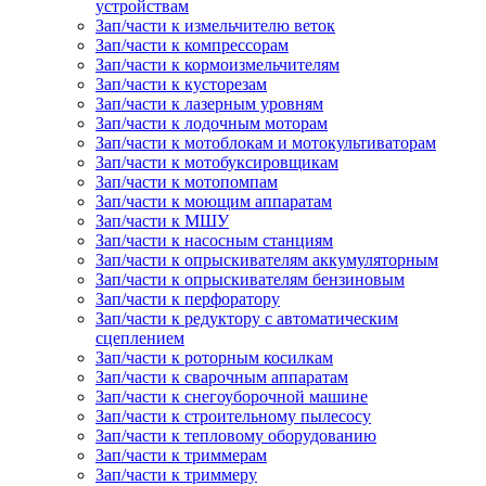
устройствам
Зап/части к измельчителю веток
Зап/части к компрессорам
Зап/части к кормоизмельчителям
Зап/части к кусторезам
Зап/части к лазерным уровням
Зап/части к лодочным моторам
Зап/части к мотоблокам и мотокультиваторам
Зап/части к мотобуксировщикам
Зап/части к мотопомпам
Зап/части к моющим аппаратам
Зап/части к МШУ
Зап/части к насосным станциям
Зап/части к опрыскивателям аккумуляторным
Зап/части к опрыскивателям бензиновым
Зап/части к перфоратору
Зап/части к редуктору с автоматическим
сцеплением
Зап/части к роторным косилкам
Зап/части к сварочным аппаратам
Зап/части к снегоуборочной машине
Зап/части к строительному пылесосу
Зап/части к тепловому оборудованию
Зап/части к триммерам
Зап/части к триммеру