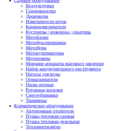
Садовое оборудование
Воздуходувки
Газонокосилки
Дровоколы
Измельчители веток
Кормоизмельчители
Кусторезы | ножницы | секаторы
Мотоблоки
Мотобуксировщики
Мотобуры
Мотокультиваторы
Мотопомпы
Моющие аппараты высокого давления
Набор аккумуляторного инструмента
Насосы для воды
Опрыскиватели
Пилы цепные
Роторные косилки
Снегоуборщики
Триммеры
Климатическое оборудование
Автономные отопители
Пушка тепловая газовая
Пушка тепловая дизельная
Тепловентилятор