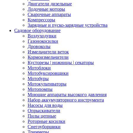
Двигатели дизельные
Лодочные моторы
Сварочные аппараты
Компрессоры
Зарядные и пуско-зарядные устройства
Садовое оборудование
Воздуходувки
Газонокосилки
Дровоколы
Измельчители веток
Кормоизмельчители
Кусторезы | ножницы | секаторы
Мотоблоки
Мотобуксировщики
Мотобуры
Мотокультиваторы
Мотопомпы
Моющие аппараты высокого давления
Набор аккумуляторного инструмента
Насосы для воды
Опрыскиватели
Пилы цепные
Роторные косилки
Снегоуборщики
Триммеры