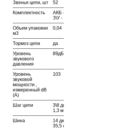
Звенья цепи, шт
52
Комплектность
АКБ - 2шт;
З\У - 1шт
Объем упаковки
0,04
м3
Тормоз цепи
да
Уровень
89дБ(А)
звукового
давления
Уровень
103
звуковой
мощности ,
измеренный dB
(А)
Шаг цепи
3\8 дюймов /
1,3 мм
Шина
14 дюймов \
35,5 см