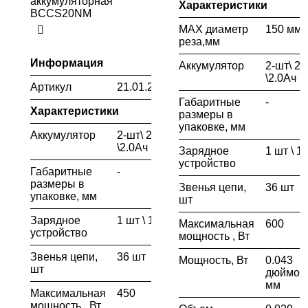
аккумуляторная
Характеристики
BCCS20NM
MAX диаметр
150 мм
реза,мм
Информация
Аккумулятор
2-шт\ 2
\2.0Ач
Артикул
21.01.289.019
Габаритные
-
Характеристики
размеры в
упаковке, мм
Аккумулятор
2-шт\ 20В
\2.0Ач
Зарядное
1 шт \ 1.
устройство
Габаритные
-
размеры в
Звенья цепи,
36 шт
упаковке, мм
шт
Зарядное
1 шт \ 1.0 А
Максимальная
600
устройство
мощность , Вт
Звенья цепи,
36 шт
Мощность, Вт
0.043
шт
дюймов\
мм
Максимальная
450
мощность , Вт