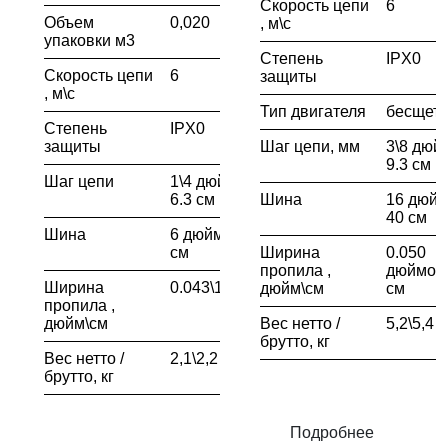
Скорость цепи
6
Объем
0,020
, м\с
упаковки м3
Степень
IPX0
Скорость цепи
6
защиты
, м\с
Тип двигателя
бесщет
Степень
IPX0
защиты
Шаг цепи, мм
3\8 дюйм
9.3 см
Шаг цепи
1\4 дюймов /
6.3 см
Шина
16 дюйм
40 см
Шина
6 дюймов \ 15
см
Ширина
0.050
пропила ,
дюймов 
Ширина
0.043\1.1
дюйм\см
см
пропила ,
дюйм\см
Вес нетто /
5,2\5,4
брутто, кг
Вес нетто /
2,1\2,2
брутто, кг
Подробнее