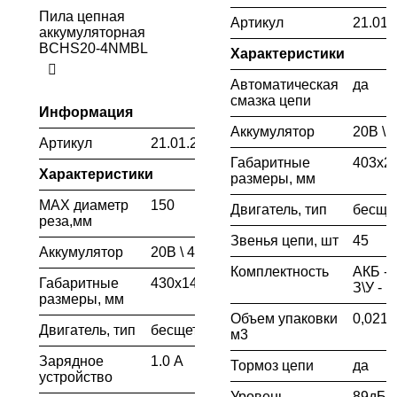
Пила цепная
Артикул
21.01.
аккумуляторная
BCHS20-4NMBL
Характеристики
Автоматическая
да
смазка цепи
Информация
Аккумулятор
20В \ 
Артикул
21.01.231.001
Габаритные
403х2
Характеристики
размеры, мм
MAX диаметр
150
Двигатель, тип
бесще
реза,мм
Звенья цепи, шт
45
Аккумулятор
20В \ 4.0Ah
Комплектность
АКБ - 
Габаритные
430х140х205
З\У - 
размеры, мм
Объем упаковки
0,021
Двигатель, тип
бесщеточный
м3
Зарядное
1.0 А
Тормоз цепи
да
устройство
Уровень
89дБ(