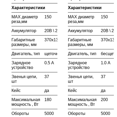
Характеристики
Характеристики
MAX диаметр
150
MAX диаметр
150
реза,мм
реза,мм
Аккумулятор
20В \ 2.0Ah
Аккумулятор
20В \ 2.
Габаритные
370х130х185
Габаритные
370х130
размеры, мм
размеры, мм
Двигатель, тип
щеточный
Двигатель, тип
бесщет
Зарядное
0.5 А
Зарядное
1.0 А
устройство
устройство
Звенья цепи,
37
Звенья цепи,
37
шт
шт
Кейс
да
Кейс
да
Максимальная
180
Максимальная
200
мощность , Вт
мощность , Вт
Обороты
5000
Обороты
5000