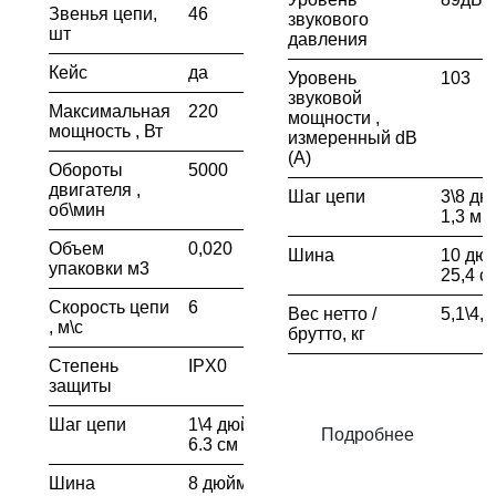
Звенья цепи,
46
звукового
шт
давления
Кейс
да
Уровень
103
звуковой
Максимальная
220
мощности ,
мощность , Вт
измеренный dB
(А)
Обороты
5000
двигателя ,
Шаг цепи
3\8 дю
об\мин
1,3 мм
Объем
0,020
Шина
10 дюй
упаковки м3
25,4 с
Скорость цепи
6
Вес нетто /
5,1\4,6
, м\с
брутто, кг
Степень
IPX0
защиты
Шаг цепи
1\4 дюймов /
Подробнее
6.3 см
Шина
8 дюймов \