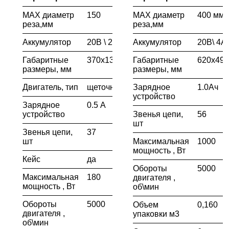
MAX диаметр
150
MAX диаметр
400 мм
реза,мм
реза,мм
Аккумулятор
20В \ 2.0Ah
Аккумулятор
20В\ 4А
Габаритные
370х130х185
Габаритные
620х495
размеры, мм
размеры, мм
Двигатель, тип
щеточный
Зарядное
1.0Ач
устройство
Зарядное
0.5 А
устройство
Звенья цепи,
56
шт
Звенья цепи,
37
шт
Максимальная
1000
мощность , Вт
Кейс
да
Обороты
5000
Максимальная
180
двигателя ,
мощность , Вт
об\мин
Обороты
5000
Объем
0,160
двигателя ,
упаковки м3
об\мин