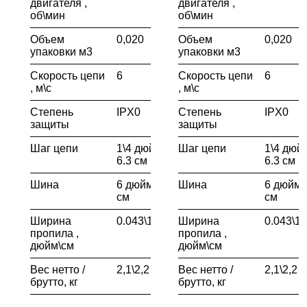
двигателя ,
двигателя ,
об\мин
об\мин
Объем
0,020
Объем
0,020
упаковки м3
упаковки м3
Скорость цепи
6
Скорость цепи
6
, м\с
, м\с
Степень
IPX0
Степень
IPX0
защиты
защиты
Шаг цепи
1\4 дюймов /
Шаг цепи
1\4 дюйм
6.3 см
6.3 см
Шина
6 дюймов \ 15
Шина
6 дюймо
см
см
Ширина
0.043\1.1
Ширина
0.043\1.
пропила ,
пропила ,
дюйм\см
дюйм\см
Вес нетто /
2,1\2,2
Вес нетто /
2,1\2,2
брутто, кг
брутто, кг