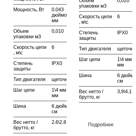
Объем
0,020
упаковки м3
Мощность, Вт
0.043
дюймов\ 1.1
Скорость цепи
6
мм
, м\с
Объем
0,010
Степень
IPX0
упаковки м3
защиты
Скорость цепи
6
Тип двигателя
щеточн
, м\с
Шаг цепи
1\4 мм \ 
Степень
IPX0
мм
защиты
Шина
6 дюймо
Тип двигателя
щеточный
см
Шаг цепи
1\4 мм \ 6.3
Вес нетто /
3,9\4.1
мм
брутто, кг
Шина
6 дюймов\ 15
см
Вес нетто /
2.6\2.8
Подробнее
брутто, кг