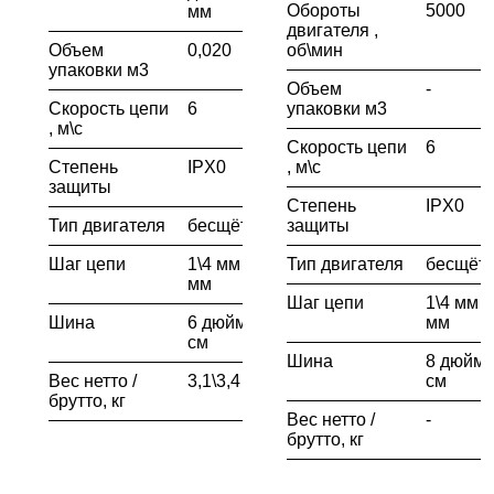
Обороты
5000
мм
двигателя ,
Объем
0,020
об\мин
упаковки м3
Объем
-
Скорость цепи
6
упаковки м3
, м\с
Скорость цепи
6
Степень
IPX0
, м\с
защиты
Степень
IPX0
Тип двигателя
бесщёточный
защиты
Шаг цепи
1\4 мм \ 6.3
Тип двигателя
бесщёт
мм
Шаг цепи
1\4 мм \ 
Шина
6 дюймов\ 15
мм
см
Шина
8 дюймо
Вес нетто /
3,1\3,4
см
брутто, кг
Вес нетто /
-
брутто, кг