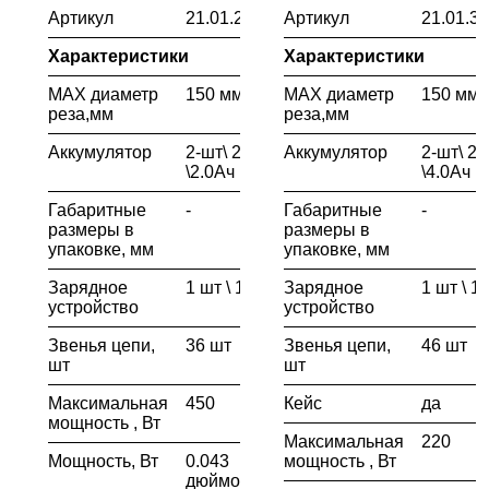
Артикул
21.01.292.019
Артикул
21.01.3
Характеристики
Характеристики
MAX диаметр
150 мм
MAX диаметр
150 мм
реза,мм
реза,мм
Аккумулятор
2-шт\ 20В
Аккумулятор
2-шт\ 2
\2.0Ач
\4.0Ач
Габаритные
-
Габаритные
-
размеры в
размеры в
упаковке, мм
упаковке, мм
Зарядное
1 шт \ 1.0 А
Зарядное
1 шт \ 1.
устройство
устройство
Звенья цепи,
36 шт
Звенья цепи,
46 шт
шт
шт
Максимальная
450
Кейс
да
мощность , Вт
Максимальная
220
Мощность, Вт
0.043
мощность , Вт
дюймов\ 1.1