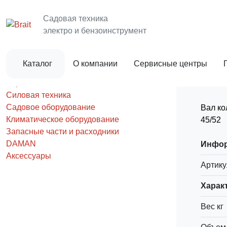
Главная
DAMAN
Запчасти DAMAN
Садовая техника
Запчасти DAMAN
электро и бензоинструмент
Единая аккумуляторная платформа
Каталог
О компании
Сервисные центры
Инcтрумент
Строительная техника
Силовая техника
Садовое оборудование
Вал ко
Климатическое оборудование
45/52
Запасные части и расходники
DAMAN
Инфо
Аксессуары
Артику
Харак
Вес кг