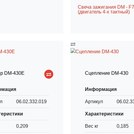
Свеча зажигания DM - F
(двигатель 4-х тактный)
ер DM-430Е
Сцепление DM-430
рмация
Информация
л
06.02.332.019
Артикул
06.02.3
теристики
Характеристики
0,209
Вес кг
0,185