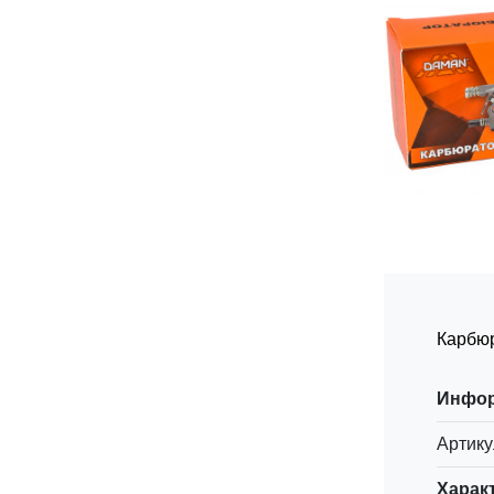
Карбю
Инфо
Артику
Харак