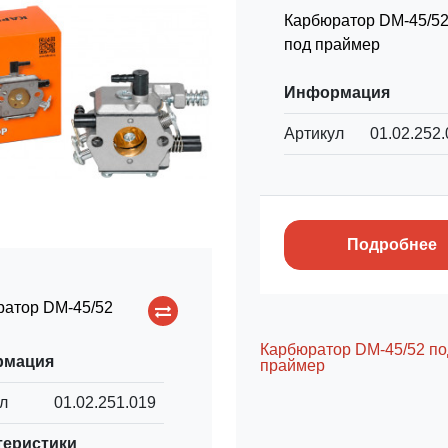
Карбюратор DM-45/5
под праймер
Информация
Артикул
01.02.252
Подробнее
ратор DM-45/52
Карбюратор DM-45/52 по
рмация
праймер
л
01.02.251.019
теристики