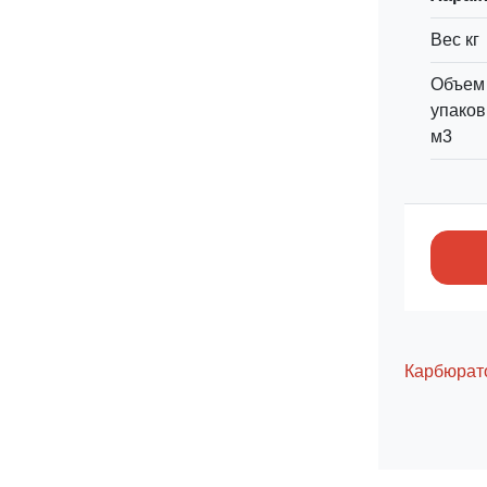
Вес кг
Объем
упаков
м3
Карбюрат