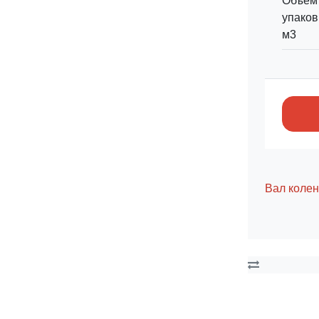
Объем
упаков
м3
Вал коле