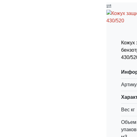
Кожух
бензо
430/52
Инфо
Артику
Харак
Вес кг
Объем
упаков
м3