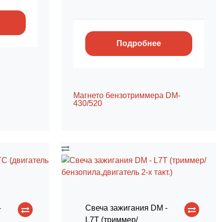
Подробнее
Магнето бензотриммера DM-
430/520
-
Свеча зажигания DM -
L7T (триммер/