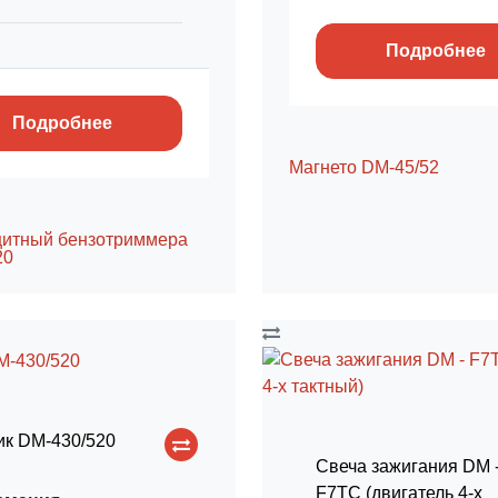
Подробнее
Подробнее
Магнето DM-45/52
щитный бензотриммера
20
к DM-430/520
Свеча зажигания DM 
F7TC (двигатель 4-х