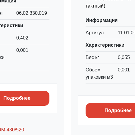
рмация
тактный)
л
06.02.330.019
Информация
теристики
Артикул
11.01.0
0,402
Характеристики
0,001
ки
Вес кг
0,055
Объем
0,001
упаковки м3
Подробнее
Подробнее
DM-430/520