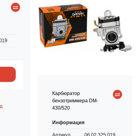
2
.019
Карбюратор
бензотриммера DM-
д
430/520
Информация
Артикул
06.02.325.019