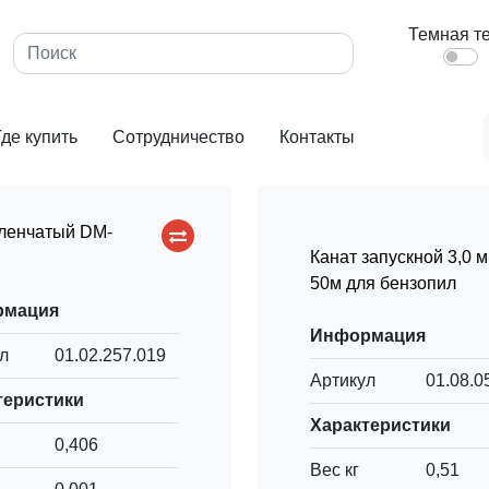
Темная т
Где купить
Сотрудничество
Контакты
ленчатый DM-
Канат запускной 3,0 
50м для бензопил
рмация
Информация
л
01.02.257.019
Артикул
01.08.0
теристики
Характеристики
0,406
Вес кг
0,51