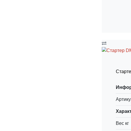
Старт
Инфо
Артику
Харак
Вес кг