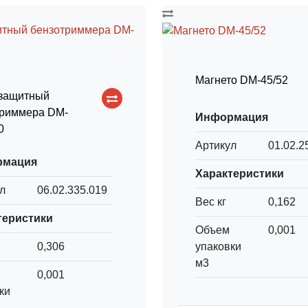
Магнето DM-45/52
 защитный
триммера DM-
Информация
0
Артикул
01.02.2
рмация
Характеристики
л
06.02.335.019
Вес кг
0,162
теристики
Объем
0,001
упаковки
0,306
м3
0,001
ки