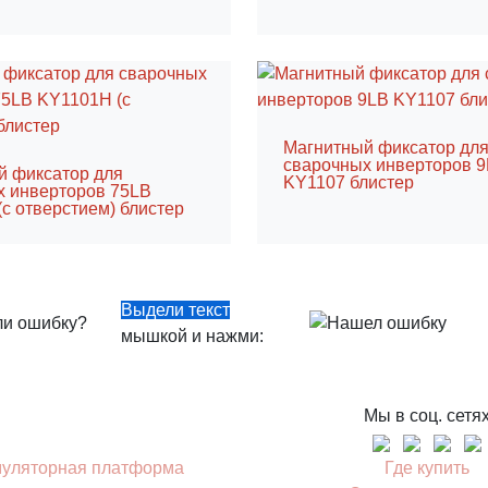
Магнитный фиксатор дл
сварочных инверторов 
й фиксатор для
KY1107 блистер
х инверторов 75LB
с отверстием) блистер
Выдели текст
ли ошибку?
мышкой и нажми:
Мы в соц. сетя
муляторная платформа
Где купить