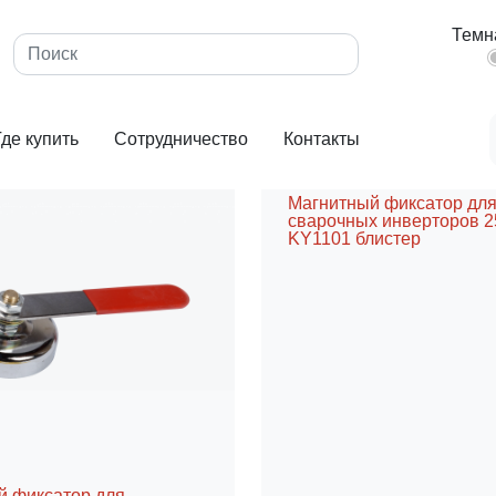
варочным аппаратам
Магнитные фиксаторы
Темн
ы
Где купить
Сотрудничество
Контакты
Магнитный фиксатор дл
сварочных инверторов 
KY1101 блистер
й фиксатор для