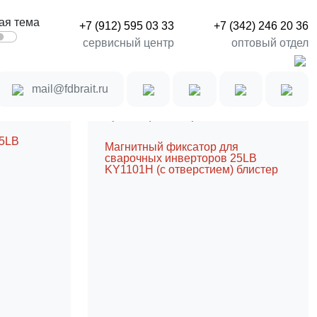
ая тема
+7 (912) 595 03 33
+7 (342) 246 20 36
сервисный центр
оптовый отдел
Сравнение товаров (0)
mail@fdbrait.ru
я
25LB
Магнитный фиксатор для
сварочных инверторов 25LB
KY1101H (с отверстием) блистер