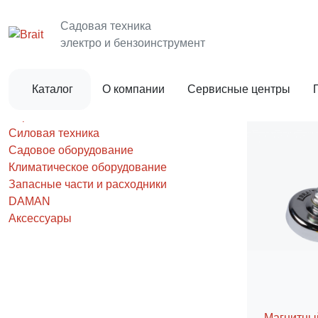
Главная
Запасные части и расходники
Зап/части к с
Садовая техника
Магнитные фиксатор
электро и бензоинструмент
Единая аккумуляторная платформа
Каталог
О компании
Сервисные центры
Инcтрумент
Строительная техника
Силовая техника
Садовое оборудование
Климатическое оборудование
Запасные части и расходники
DAMAN
Аксессуары
Магнитны