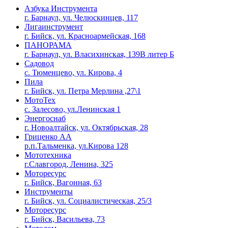
Азбука Инструмента
г. Барнаул, ул. Челюскинцев, 117
Лигаинструмент
г. Бийск, ул. Красноармейская, 168
ПАНОРАМА
г. Барнаул, ул. Власихинская, 139В литер Б
Садовод
с. Тюменцево, ул. Кирова, 4
Пила
г. Бийск, ул. Петра Мерлина ,27\1
МотоТех
с. Залесово, ул.Ленинская 1
Энергоснаб
г. Новоалтайск, ул. Октябрьская, 28
Гриценко АА
р.п.Тальменка, ул.Кирова 128
Мототехника
г.Славгород, Ленина, 325
Моторесурс
г. Бийск, Вагонная, 63
Инструменты
г. Бийск, ул. Социалистическая, 25/3
Моторесурс
г. Бийск, Васильева, 73