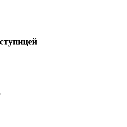
 ступицей
0