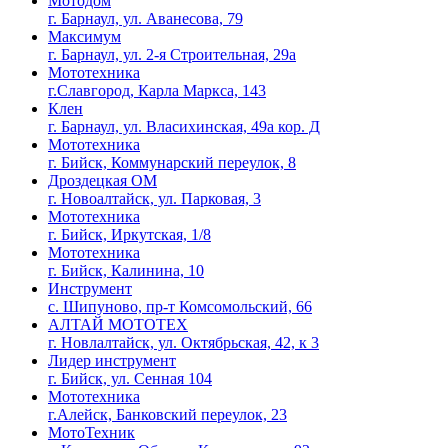
Мотодом
г. Барнаул, ул. Аванесова, 79
Максимум
г. Барнаул, ул. 2-я Строительная, 29а
Мототехника
г.Славгород, Карла Маркса, 143
Клен
г. Барнаул, ул. Власихинская, 49а кор. Д
Мототехника
г. Бийск, Коммунарский переулок, 8
Дроздецкая ОМ
г. Новоалтайск, ул. Парковая, 3
Мототехника
г. Бийск, Иркутская, 1/8
Мототехника
г. Бийск, Калинина, 10
Инструмент
с. Шипуново, пр-т Комсомольский, 66
АЛТАЙ МОТОТЕХ
г. Новлалтайск, ул. Октябрьская, 42, к 3
Лидер инструмент
г. Бийск, ул. Сенная 104
Мототехника
г.Алейск, Банковский переулок, 23
МотоТехник