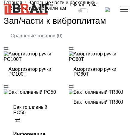
Главная
Запасные части и расходники
Темная тема
Зап/части к виброплитам
Зап/части к виброплитам
Сравнение товаров (0)
Амортизатор ручки
Амортизатор ручки
РС100T
РС60T
Бак топливный TR80J
Бак топливный
PC50
Информация