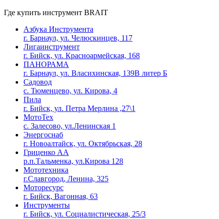
Где купить инструмент
BRAIT
Азбука Инструмента
г. Барнаул, ул. Челюскинцев, 117
Лигаинструмент
г. Бийск, ул. Красноармейская, 168
ПАНОРАМА
г. Барнаул, ул. Власихинская, 139В литер Б
Садовод
с. Тюменцево, ул. Кирова, 4
Пила
г. Бийск, ул. Петра Мерлина ,27\1
МотоТех
с. Залесово, ул.Ленинская 1
Энергоснаб
г. Новоалтайск, ул. Октябрьская, 28
Гриценко АА
р.п.Тальменка, ул.Кирова 128
Мототехника
г.Славгород, Ленина, 325
Моторесурс
г. Бийск, Вагонная, 63
Инструменты
г. Бийск, ул. Социалистическая, 25/3