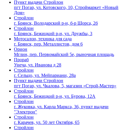
Пункт выдачи Стройлон
пгт Погар, ул. Котовского, 10, Строймаркет «Новый
Дом»
Стройлон
г. Брянск, Володарский р-н, б-р Щорса, 2б
Стройлон
г. Брянск, Бежицкий р-н, ул. Дружбы, 3
Мотосалон, техника для сада
г. Брянск, пер. Металлистов, дом 6
Орион
Мглин, пер. Первомайский 5е, рыночная площадь
Прораб
Унеча, ул. Иванова д 28
Стройлон
г. Сельцо, ул. Мейпариани, 28а
Пункт выдачи Стройлон
пгт Погар, ул. Чкалова, 5, магазин «Строй-Мастер»
Стройлон
г. Брянск, Бежицкий р-н, ул. Бурова, 12А
Стройлон
г. Жуковка, ул. Карла Маркса, 36, пункт выдачи
"Электрон"
Стройлон
г. Карачев, ул. 50 лет Октября, 65
Стройлон