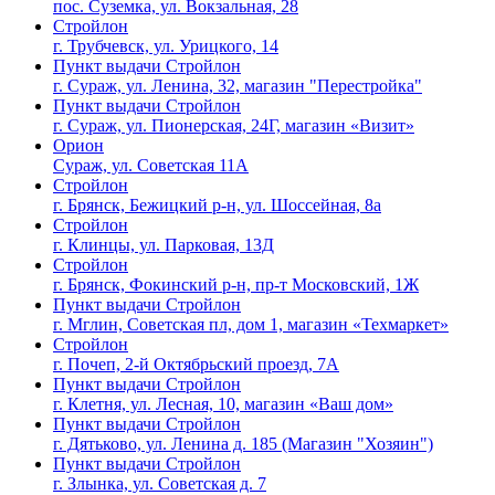
пос. Суземка, ул. Вокзальная, 28
Стройлон
г. Трубчевск, ул. Урицкого, 14
Пункт выдачи Стройлон
г. Сураж, ул. Ленина, 32, магазин "Перестройка"
Пункт выдачи Стройлон
г. Сураж, ул. Пионерская, 24Г, магазин «Визит»
Орион
Сураж, ул. Советская 11А
Стройлон
г. Брянск, Бежицкий р-н, ул. Шоссейная, 8а
Стройлон
г. Клинцы, ул. Парковая, 13Д
Стройлон
г. Брянск, Фокинский р-н, пр-т Московский, 1Ж
Пункт выдачи Стройлон
г. Мглин, Советская пл, дом 1, магазин «Техмаркет»
Стройлон
г. Почеп, 2-й Октябрьский проезд, 7А
Пункт выдачи Стройлон
г. Клетня, ул. Лесная, 10, магазин «Ваш дом»
Пункт выдачи Стройлон
г. Дятьково, ул. Ленина д. 185 (Магазин "Хозяин")
Пункт выдачи Стройлон
г. Злынка, ул. Советская д. 7