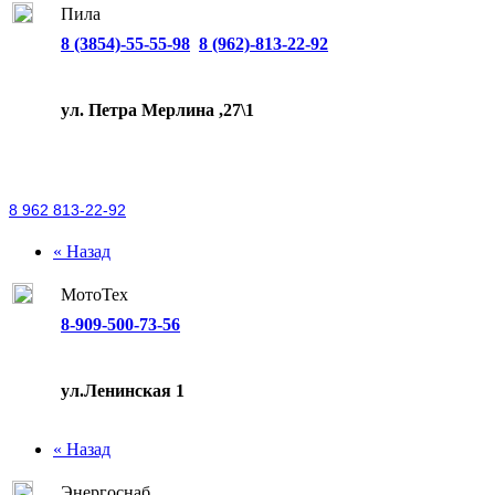
Пила
8 (3854)-55-55-98
8 (962)-813-22-92
ул. Петра Мерлина ,27\1
8 962 813-22-92
« Назад
МотоТех
8-909-500-73-56
ул.Ленинская 1
« Назад
Энергоснаб