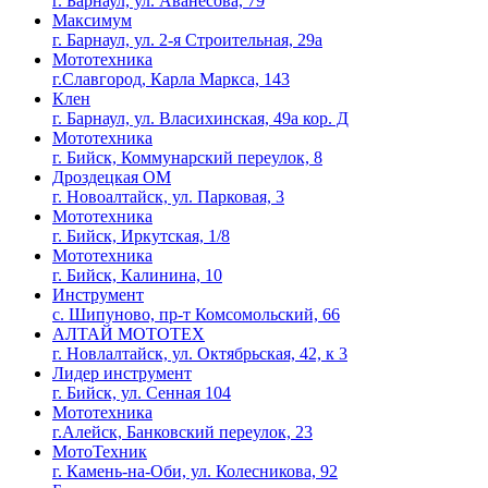
г. Барнаул, ул. Аванесова, 79
Максимум
г. Барнаул, ул. 2-я Строительная, 29а
Мототехника
г.Славгород, Карла Маркса, 143
Клен
г. Барнаул, ул. Власихинская, 49а кор. Д
Мототехника
г. Бийск, Коммунарский переулок, 8
Дроздецкая ОМ
г. Новоалтайск, ул. Парковая, 3
Мототехника
г. Бийск, Иркутская, 1/8
Мототехника
г. Бийск, Калинина, 10
Инструмент
с. Шипуново, пр-т Комсомольский, 66
АЛТАЙ МОТОТЕХ
г. Новлалтайск, ул. Октябрьская, 42, к 3
Лидер инструмент
г. Бийск, ул. Сенная 104
Мототехника
г.Алейск, Банковский переулок, 23
МотоТехник
г. Камень-на-Оби, ул. Колесникова, 92