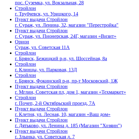
пос. Суземка, ул. Вокзальная, 28
Стройлон
г. Трубчевск, ул. Урицкого, 14
Пункт выдачи Стройлон
г. Сураж, ул. Ленина, 32, магазин "Перестройка"
Пункт выдачи Стройлон
г. Сураж, ул. Пионерская, 24Г, магазин «Визит»
Орион
Сураж, ул. Советская 11А
Стройлон
г. Брянск, Бежицкий р-н, ул. Шоссейная, 8а
Стройлон
г. Клинцы, ул. Парковая, 13Д
Стройлон
г. Брянск, Фокинский р-н, пр-т Московский, 1Ж
Пункт выдачи Стройлон
г. Мглин, Советская пл, дом 1, магазин «Техмаркет»
Стройлон
г. Почеп, 2-й Октябрьский проезд, 7А
Пункт выдачи Стройлон
г. Клетня, ул. Лесная, 10, магазин «Ваш дом»
Пункт выдачи Стройлон
г. Дятьково, ул. Ленина д. 185 (Магазин "Хозяин")
Пункт выдачи Стройлон
г. Злынка, ул. Советская д. 7