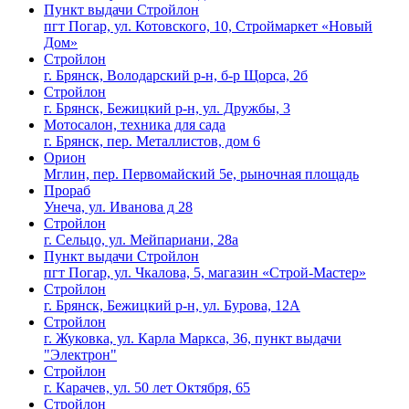
Пункт выдачи Стройлон
пгт Погар, ул. Котовского, 10, Строймаркет «Новый
Дом»
Стройлон
г. Брянск, Володарский р-н, б-р Щорса, 2б
Стройлон
г. Брянск, Бежицкий р-н, ул. Дружбы, 3
Мотосалон, техника для сада
г. Брянск, пер. Металлистов, дом 6
Орион
Мглин, пер. Первомайский 5е, рыночная площадь
Прораб
Унеча, ул. Иванова д 28
Стройлон
г. Сельцо, ул. Мейпариани, 28а
Пункт выдачи Стройлон
пгт Погар, ул. Чкалова, 5, магазин «Строй-Мастер»
Стройлон
г. Брянск, Бежицкий р-н, ул. Бурова, 12А
Стройлон
г. Жуковка, ул. Карла Маркса, 36, пункт выдачи
"Электрон"
Стройлон
г. Карачев, ул. 50 лет Октября, 65
Стройлон