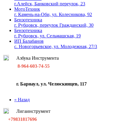
г.Алейск, Банковский переулок, 23
МотоТехник
г. Камень-на-Оби, ул. Колесникова, 92
Бензотехника
г. Рубцовск, переулок Гражданский, 30
Бензотехника
г. Рубцовск, ул. Сельмашская, 19
ИП Балабанов
с. Новогорьевское, ул. Молодежная, 27/3
Азбука Инструмента
8-964-603-74-55
г. Барнаул, ул. Челюскинцев, 117
« Назад
Лигаинструмент
+79831817696