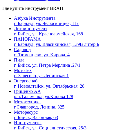
Где купить инструмент
BRAIT
Азбука Инструмента
г. Барнаул, ул. Челюскинцев, 117
Лигаинструмент
г. Бийск, ул. Красноармейская, 168
ПАНОРАМА
г. Барнаул, ул. Власихинская, 139В литер Б
Садовод
с. Тюменцево, ул. Кирова, 4
Пила
г. Бийск, ул. Петра Мерлина ,27\1
МотоТех
с. Залесово, ул.Ленинская 1
Энергоснаб
г. Новоалтайск, ул. Октябрьская, 28
Гриценко АА
р.п.Тальменка, ул.Кирова 128
Мототехника
г.Славгород, Ленина, 325
Моторесурс
г. Бийск, Вагонная, 63
Инструменты
г. Бийск, ул. Социалистическая, 25/3