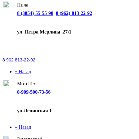
Пила
8 (3854)-55-55-98
8 (962)-813-22-92
ул. Петра Мерлина ,27\1
8 962 813-22-92
« Назад
МотоТех
8-909-500-73-56
ул.Ленинская 1
« Назад