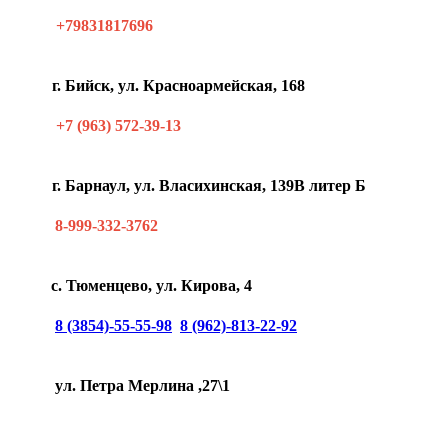
+79831817696
г. Бийск, ул. Красноармейская, 168
+7 (963) 572-39-13
г. Барнаул, ул. Власихинская, 139В литер Б
8-999-332-3762
с. Тюменцево, ул. Кирова, 4
8 (3854)-55-55-98
8 (962)-813-22-92
ул. Петра Мерлина ,27\1