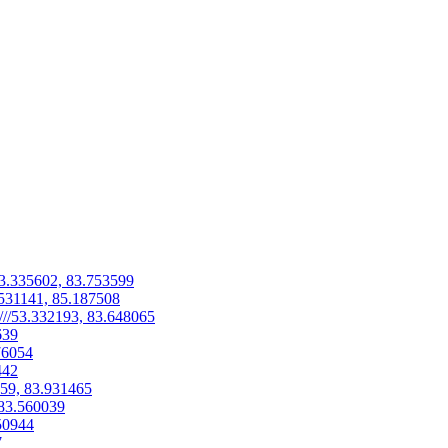
53.335602, 83.753599
.531141, 85.187508
//53.332193, 83.648065
639
76054
442
459, 83.931465
 83.560039
50944
7