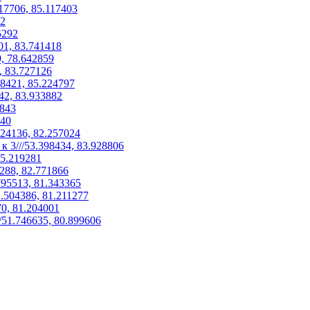
17706, 85.117403
32
5292
01, 83.741418
, 78.642859
1, 83.727126
38421, 85.224797
42, 83.933882
8843
740
24136, 82.257024
 3///53.398434, 83.928806
85.219281
288, 82.771866
795513, 81.343365
1.504386, 81.211277
70, 81.204001
/51.746635, 80.899606