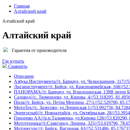
Главная
Алтайский край
Алтайский край
Алтайский край
Гарантия от производителя
Где купить
Сравнить
Описание
Азбука Инструмента///г. Барнаул, ул. Челюскинцев, 117///
Лигаинструмент///г. Бийск, ул. Красноармейская, 168///52
ПАНОРАМА///г. Барнаул, ул. Власихинская, 139В литер Б/
Садовод///с. Тюменцево, ул. Кирова, 4///53.318295, 81.495
Пила///г. Бийск, ул. Петра Мерлина ,27\1///52.529700, 85.1
МотоТех///с. Залесово, ул.Ленинская 1///53.992756, 84.728
Энергоснаб///г. Новоалтайск, ул. Октябрьская, 28///53.395
Гриценко АА///р.п.Тальменка, ул.Кирова 128///53.820290,
Мототехника///г.Славгород, Ленина, 325///53.019796, 78.6
Моторесурс///г. Бийск, Вагонная, 63///52.531486, 85.17673