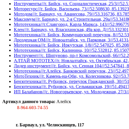
Инструменты///г. Бийск, ул. Социалистическая, 25/3///52.5
Моторесурс///г. Бийск, Васильева, 73///52.508630, 85.1392
Мотодом///г. Барнаул, ул. Аванесова, 79///53.316736, 83.78
Максимум///г. Барнаул, ул. 2-я Строительная, 29а///53.3418
Мототехника///г.Славгород, Карла Маркса, 143///52.996779
Клен///г. Барнаул, ул. Власихинская, 49а кор. Д///53.33230
Мототехника///г. Бийск, Коммунарский переулок, 8///52.5
Дроздецкая ОМ///г. Новоалтайск, ул. Парковая, 3///53.4131
Мототехника///г. Бийск, Иркутская, 1/8///52.547025, 85.20
Мототехника///г. Бийск, Калинина, 10///52.532812, 85.150
Инструмент///с. Шипуново, пр-т Комсомольский, 66///52.2
АЛТАЙ МОТОТЕХ///г. Новлалтайск, ул. Октябрьская, 42, к
Лидер инструмент///г. Бийск, ул. Сенная 104///52.547841, 
Мототехника///г.Алейск, Банковский переулок, 23///52.497
МотоТехник///г. Камень-на-Оби, ул. Колесникова, 92///53.
Бензотехника///г. Рубцовск, переулок Гражданский, 30///5
Бензотехника///г. Рубцовск, ул. Сельмашская, 19///51.4941
ИП Балабанов///с. Новогорьевское, ул. Молодежная, 27/3//
Артикул данного товара:
Алейск
8-964-603-74-55
г. Барнаул, ул. Челюскинцев, 117